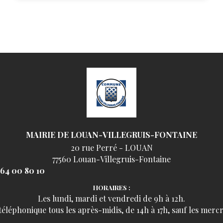
MAIRIE DE LOUAN-VILLEGRUIS-FONTAINE
20 rue Perré - LOUAN
77560 Louan-Villegruis-Fontaine
 64 00 80 10
HORAIRES :
Les lundi, mardi et vendredi de 9h à 12h.
léphonique tous les après-midis, de 14h à 17h, sauf les mercr